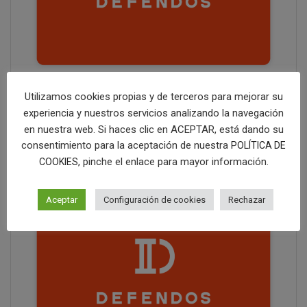
Utilizamos cookies propias y de terceros para mejorar su
LA MARCA ON / OFF
experiencia y nuestros servicios analizando la navegación
2,995.00
€
en nuestra web. Si haces clic en ACEPTAR, está dando su
consentimiento para la aceptación de nuestra
POLÍTICA DE
, pinche el enlace para mayor información.
COOKIES
Aceptar
Configuración de cookies
Rechazar