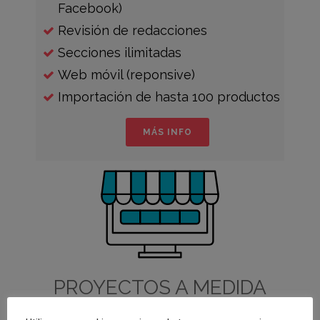
Facebook)
Revisión de redacciones
Secciones ilimitadas
Web móvil (reponsive)
Importación de hasta 100 productos
MÁS INFO
PROYECTOS A MEDIDA