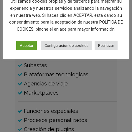
Utilizamos cookies propias y de terceros para mejorar su
consulta
experiencia y nuestros servicios analizando la navegación
en nuestra web. Si haces clic en ACEPTAR, está dando su
consentimiento para la aceptación de nuestra
POLÍTICA DE
, pinche el enlace para mayor información.
COOKIES
Aceptar
Configuración de cookies
Rechazar
Portales de anuncio
Redes Sociales
Subastas
Plataformas tecnológicas
Agencias de viaje
Marketplaces
Funciones especiales
Procesos personalizados
Creación de plugins