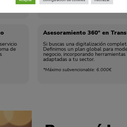
*Máximo subvencionable: 6.000€
co
Asesoramiento 360º en Trans
servicio
Si buscas una digitalización completa,
toma de
Definimos un plan global para mode
s
negocio, incorporando herramientas 
adaptadas a tu sector.
*Máximo subvencionable: 6.000€