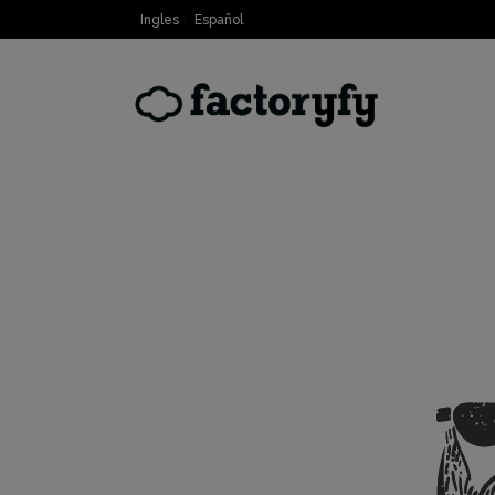
Ingles
Español