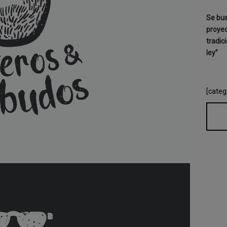
Se bus
proyec
tradic
ley”
[categ