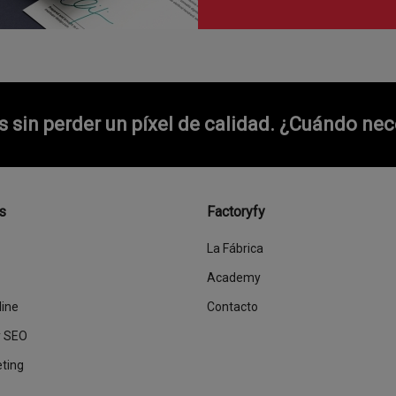
sin perder un píxel de calidad.
¿Cuándo nece
s
Factoryfy
La Fábrica
Academy
line
Contacto
y SEO
eting