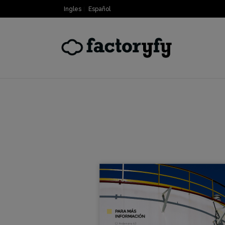
Ingles
Español