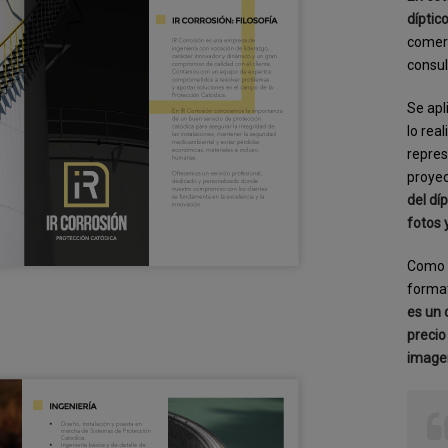
díptic
comerc
consul
Se apl
lo rea
repres
proye
del dí
fotos 
Como 
format
es un 
precio
image