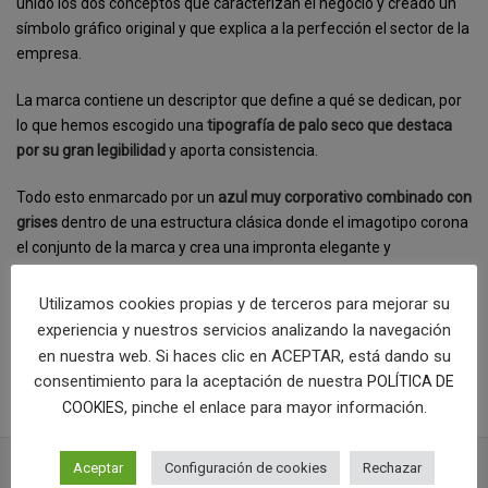
unido los dos conceptos que caracterizan el negocio y creado un
símbolo gráfico original y que explica a la perfección el sector de la
empresa.
La marca contiene un descriptor que define a qué se dedican, por
lo que hemos escogido una
tipografía de palo seco que destaca
por su gran legibilidad
y aporta consistencia.
Todo esto enmarcado por un
azul muy corporativo combinado con
grises
dentro de una estructura clásica donde el imagotipo corona
el conjunto de la marca y crea una impronta elegante y
correctamente construida.
Utilizamos cookies propias y de terceros para mejorar su
[categorias]
experiencia y nuestros servicios analizando la navegación
en nuestra web. Si haces clic en ACEPTAR, está dando su
COMPRAR LOGOTIPO
consentimiento para la aceptación de nuestra
POLÍTICA DE
, pinche el enlace para mayor información.
COOKIES
Aceptar
Configuración de cookies
Rechazar