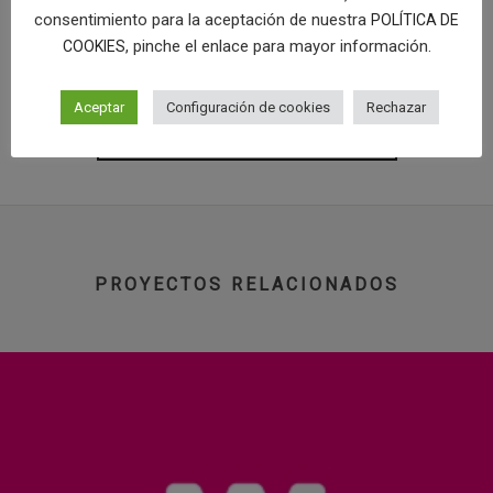
“condensed”
, que otorga al logotipo un aspecto más conceptual y
consentimiento para la aceptación de nuestra
POLÍTICA DE
le da el equilibrio.
, pinche el enlace para mayor información.
COOKIES
[categorias]
Aceptar
Configuración de cookies
Rechazar
COMPRAR LOGOTIPO
PROYECTOS RELACIONADOS