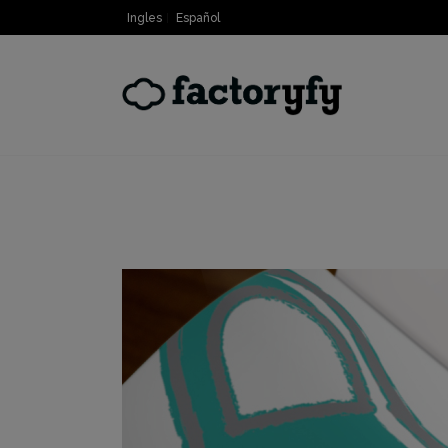
Ingles
Español