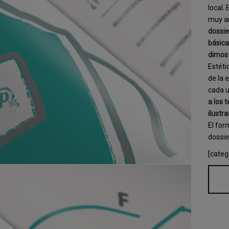
local.
muy am
dossie
básica
dimos 
Estéti
de la 
cada u
a los 
ilustr
El for
dossie
[categ