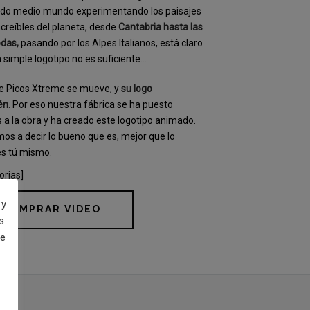
ido medio mundo experimentando los paisajes
creíbles del planeta, desde
Cantabria hasta las
odas,
pasando por los Alpes Italianos, está claro
 simple logotipo no es suficiente…
e Picos Xtreme se mueve, y
su logo
én.
Por eso nuestra fábrica se ha puesto
a la obra y ha creado este logotipo animado.
os a decir lo bueno que es, mejor que lo
es tú mismo.
orias]
 y
COMPRAR VIDEO
s
de