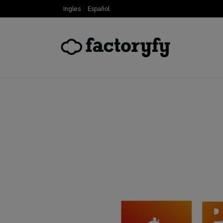
Ingles
Español