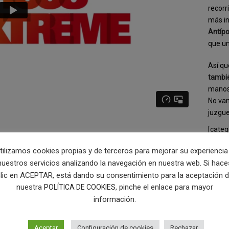
recorr
más in
Antíp
que un
Así qu
tambi
manos 
No vam
juzgu
[categ
tilizamos cookies propias y de terceros para mejorar su experiencia
nuestros servicios analizando la navegación en nuestra web. Si hace
lic en ACEPTAR, está dando su consentimiento para la aceptación 
nuestra
, pinche el enlace para mayor
POLÍTICA DE COOKIES
información.
Aceptar
Configuración de cookies
Rechazar