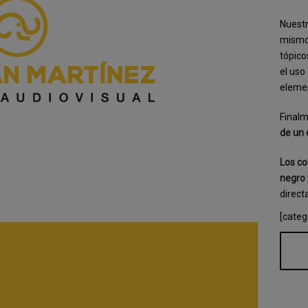
Nuestr
mismo 
tópico
el uso
elemen
Finalm
de un 
Los co
negro 
direct
[categ