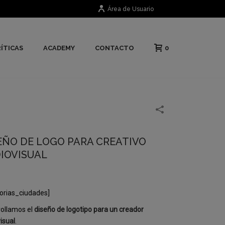
Área de Usuario
0
ÍTICAS
ACADEMY
CONTACTO
EÑO DE LOGO PARA CREATIVO
IOVISUAL
orias_ciudades]
ollamos el
diseño de logotipo para un creador
isual
.