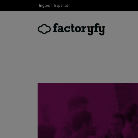
Ingles
Español