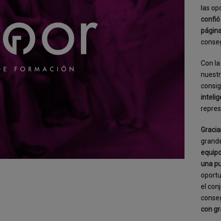
las op
confió
página
conseg
Con la
nuestr
consig
inteli
repres
Gracia
grande
equipo
una p
oportu
el con
conse
con gr