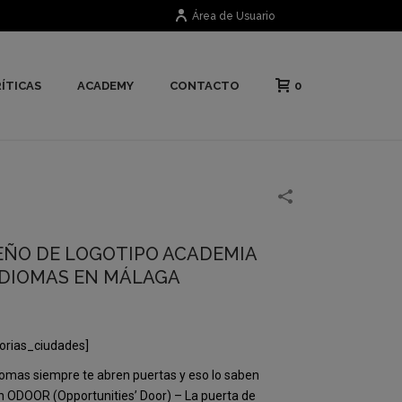
Área de Usuario
0
ÍTICAS
ACADEMY
CONTACTO
EÑO DE LOGOTIPO ACADEMIA
IDIOMAS EN MÁLAGA
orias_ciudades]
iomas siempre te abren puertas y eso lo saben
n ODOOR (Opportunities’ Door) – La puerta de