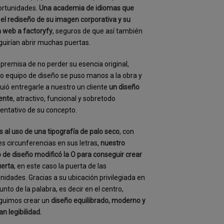
ortunidades.
Una academia de idiomas que
 el rediseño de su imagen corporativa y su
 web a factoryfy
, seguros de que así también
uirían abrir muchas puertas.
 premisa de no perder su esencia original,
o equipo de diseño se puso manos a la obra y
uió entregarle a nuestro un cliente
un diseño
gente
, atractivo, funcional y sobretodo
entativo de su concepto.
s al uso de una tipografía de palo seco
, con
s circunferencias en sus letras,
nuestro
 de diseño modificó la O para conseguir crear
uerta
, en este caso la puerta de las
nidades. Gracias a su ubicación privilegiada en
junto de la palabra, es decir en el centro,
guimos crear un
diseño equilibrado, moderno y
an legibilidad.