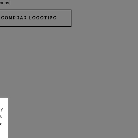
orias]
COMPRAR LOGOTIPO
 y
s
de