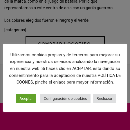
de la marca, como en el juego de batalla. Por lo que
representamos a este centro de ocio con
un gorila guerrero
.
Los colores elegidos fueron el
negro y el verde
.
[categorias]
COMPRAR LOGOTIPO
Utilizamos cookies propias y de terceros para mejorar su
experiencia y nuestros servicios analizando la navegación
en nuestra web. Si haces clic en ACEPTAR, está dando su
consentimiento para la aceptación de nuestra
POLÍTICA DE
, pinche el enlace para mayor información.
COOKIES
PROYECTOS RELACIONADOS
Aceptar
Configuración de cookies
Rechazar