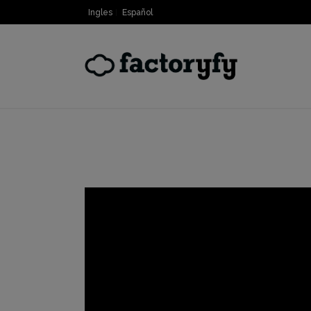
Ingles
Español