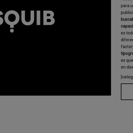
para u
public
buscab
capaci
es tod
difere
factor
tipogr
es qu
en di
[categ