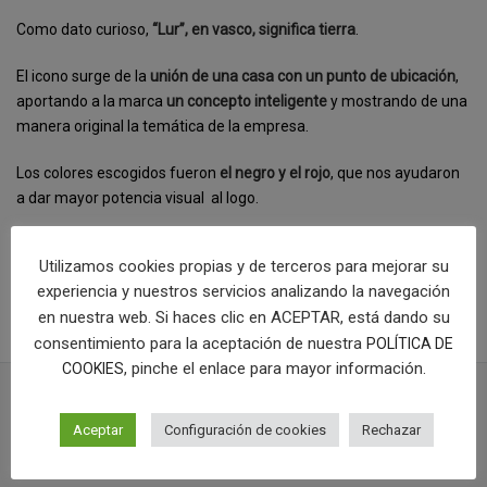
Como dato curioso,
“Lur”, en vasco, significa tierra
.
El icono surge de la
unión de una casa con un punto de ubicación
,
aportando a la marca
un concepto inteligente
y mostrando de una
manera original la temática de la empresa.
Los colores escogidos fueron
el negro y el rojo
, que nos ayudaron
a dar mayor potencia visual
al logo.
[categorias]
Utilizamos cookies propias y de terceros para mejorar su
COMPRAR LOGOTIPO
experiencia y nuestros servicios analizando la navegación
en nuestra web. Si haces clic en ACEPTAR, está dando su
consentimiento para la aceptación de nuestra
POLÍTICA DE
, pinche el enlace para mayor información.
COOKIES
Aceptar
Configuración de cookies
Rechazar
PROYECTOS RELACIONADOS