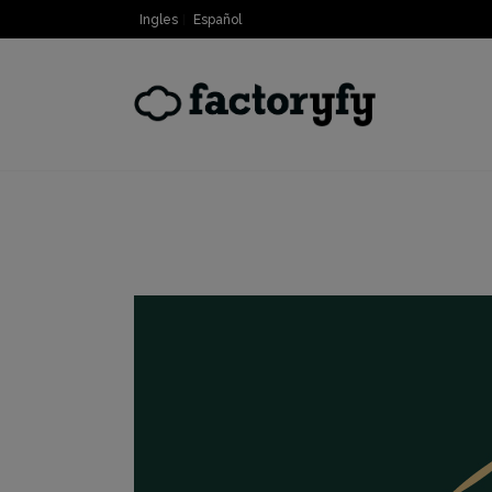
Ingles
Español