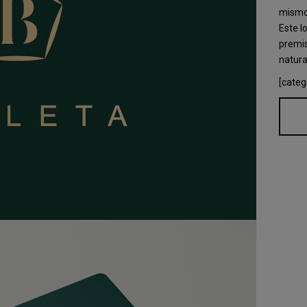
mismo 
Este l
premis
natural
[categ