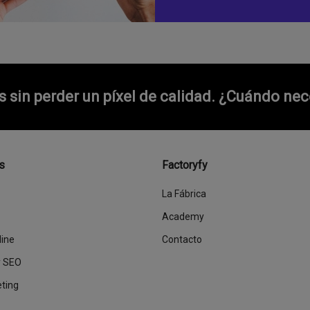
sin perder un píxel de calidad.
¿Cuándo nece
s
Factoryfy
La Fábrica
Academy
line
Contacto
y SEO
eting