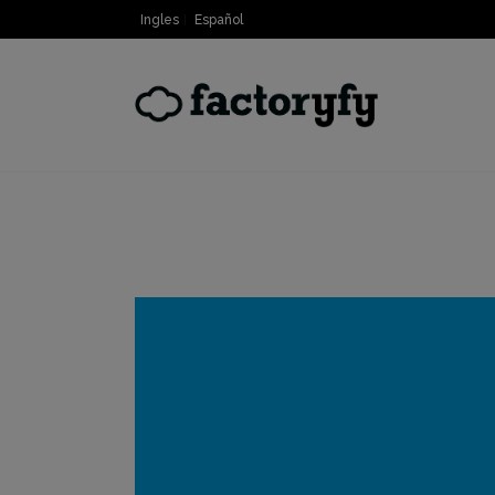
Ingles
Español