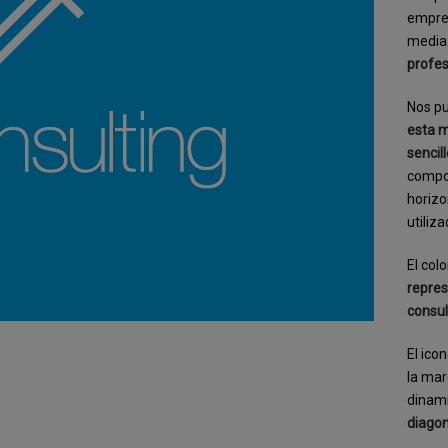
empres
media
profes
Nos pu
esta m
sencil
compos
horizo
utiliz
El col
repres
consul
El ico
la mar
dinam
diago