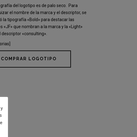
ografía del logotipo es de palo seco.
Para
uizar el nombre de la marca y el descriptor, se
 la tipografía «Bold» para destacar las
les «JF» que nombran a la marca y la «Light»
l descriptor «consulting».
orias]
COMPRAR LOGOTIPO
 y
s
de