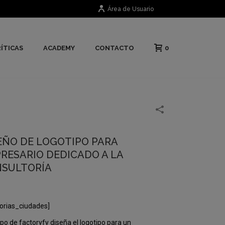
Área de Usuario
0
ÍTICAS
ACADEMY
CONTACTO
EÑO DE LOGOTIPO PARA
RESARIO DEDICADO A LA
SULTORÍA
orias_ciudades]
ipo de factoryfy diseña el logotipo para un