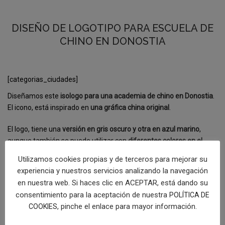
DISEÑO DE LOGOTIPO PARA ESCUELA DE
CHINO EN DONOSTIA
[categorias_ciudades]
Diseñamos este
isologo
para una academia de chino en Donostia
.
El icono, está inspirado en
una gráfica china original
.
El logo, tiene una
versión en gris oscuro y otra en azul marino
,
aunque también se puede utilizar con
diferentes colores en el
fondo
, como el rojo o el amarillo, que forman parte de la paleta de
Utilizamos cookies propias y de terceros para mejorar su
colores de la identidad corporativa de la empresa.
experiencia y nuestros servicios analizando la navegación
[categorias]
en nuestra web. Si haces clic en ACEPTAR, está dando su
consentimiento para la aceptación de nuestra
POLÍTICA DE
COMPRAR LOGOTIPO
, pinche el enlace para mayor información.
COOKIES