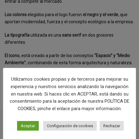
entrar a competir al mercado.
Los colores
elegidos para el logo fueron
el negro y el verde
, que
aportan modernidad, fuerza y el concepto ecológico a la empresa.
La tipografía
utilizada es una
sans serif
en dos grosores
diferentes.
El icono
, está creado a partir de los conceptos
“Espacio” y “Medio
Ambiente”
, combinando de esta forma arquitectura y naturaleza.
[categorias]
Utilizamos cookies propias y de terceros para mejorar su
experiencia y nuestros servicios analizando la navegación
COMPRAR LOGOTIPO
en nuestra web. Si haces clic en ACEPTAR, está dando su
consentimiento para la aceptación de nuestra
POLÍTICA DE
, pinche el enlace para mayor información.
COOKIES
Aceptar
Configuración de cookies
Rechazar
PROYECTOS RELACIONADOS