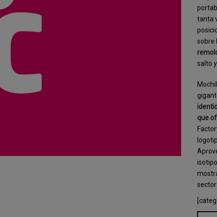
portab
tanta 
posici
sobre
remol
salto 
Mochil
gigant
identi
que of
Facto
logoti
Aprove
isotip
mostrá
sector
[categ