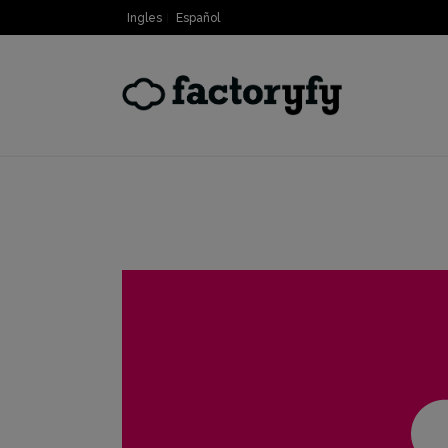
Ingles
Español