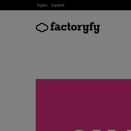
Ingles
Español