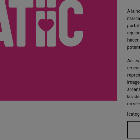
A la h
marca 
portal
equipo
hacer 
potent
Así es
emin
repres
imagen
arcana
las id
no se 
[categ