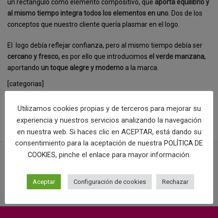
un rectángulo como elemento compositivo, que
aporta equilibrio y
al mismo tiempo integra todos los elementos en uno
. Dos de los
conceptos que nuestro cliente quería plasmar en el logo.
El logo debía reflejar confianza, pero al mismo tiempo debía ser
cercano y fresco,
es por ello que introducimos
el verde manzana
,
aportando
un toque alegre y moderno
a la marca.
[categorias]
COMPRAR LOGOTIPO
Utilizamos cookies propias y de terceros para mejorar su
experiencia y nuestros servicios analizando la navegación
en nuestra web. Si haces clic en ACEPTAR, está dando su
consentimiento para la aceptación de nuestra
POLÍTICA DE
, pinche el enlace para mayor información.
COOKIES
PROYECTOS RELACIONADOS
Aceptar
Configuración de cookies
Rechazar