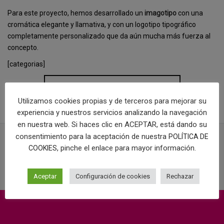
Para este proyecto, hemos desarrollado un
imagotipo
con una
cromática elegante y llamativa, y con un logotipo tipográfico
completamente personalizado que da aún mucha más fuerza al
concepto.
[categorias]
COMPRAR LOGOTIPO
Utilizamos cookies propias y de terceros para mejorar su
experiencia y nuestros servicios analizando la navegación
en nuestra web. Si haces clic en ACEPTAR, está dando su
consentimiento para la aceptación de nuestra
POLÍTICA DE
, pinche el enlace para mayor información.
COOKIES
PROYECTOS RELACIONADOS
Aceptar
Configuración de cookies
Rechazar