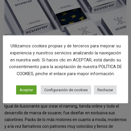
Utilizamos cookies propias y de terceros para mejorar su
experiencia y nuestros servicios analizando la navegación
en nuestra web. Si haces clic en ACEPTAR, está dando su
DISEÑO DE PATRONES PARA CALCETINES
consentimiento para la aceptación de nuestra
POLÍTICA DE
Y PACKAGING
, pinche el enlace para mayor información.
COOKIES
Aceptar
Configuración de cookies
Rechazar
[categorias_ciudades]
Igual de ilusionante que crear el naming, tienda online y todo el
desarrollo de marca de scuarer, fue diseñar en exclusiva sus
calcetines. Packs de lo más molones en cuanto a moda, modernos
y a la vez llamativos con patrones muy coloridos y llenos de