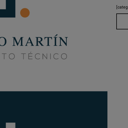
[categ