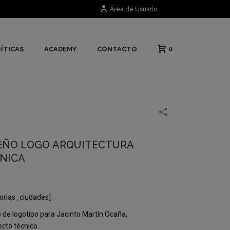
Área de Usuario
0
ÍTICAS
ACADEMY
CONTACTO
EÑO LOGO ARQUITECTURA
NICA
orias_ciudades]
 de logotipo para Jacinto Martín Ocaña,
ecto técnico.