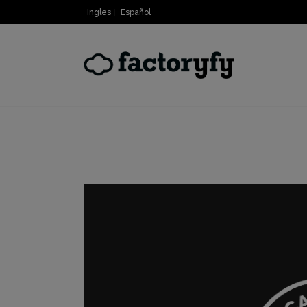
Ingles
Español