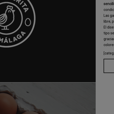
sencill
condic
Las ga
libre,
El dis
tipo s
gracia
colore
[categ