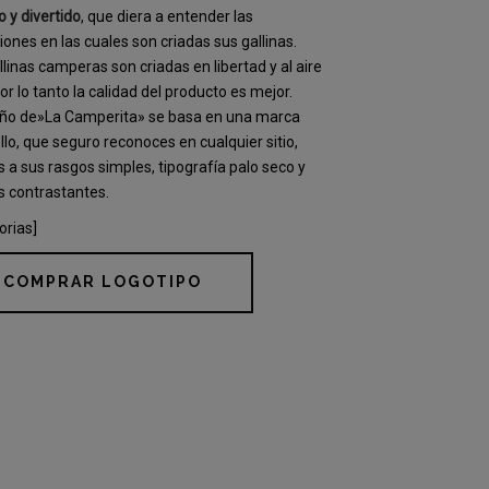
o y divertido
, que diera a entender las
iones en las cuales son criadas sus gallinas.
llinas camperas son criadas en libertad y al aire
 por lo tanto la calidad del producto es mejor.
eño de»La Camperita» se basa en una marca
ello, que seguro reconoces en cualquier sitio,
s a sus rasgos simples, tipografía palo seco y
s contrastantes.
orias]
COMPRAR LOGOTIPO