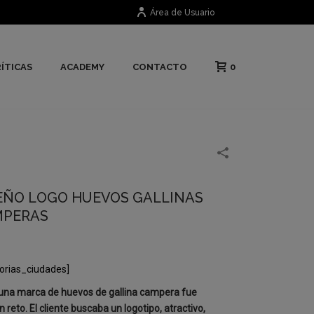
Área de Usuario
0
ÍTICAS
ACADEMY
CONTACTO
EÑO LOGO HUEVOS GALLINAS
MPERAS
orias_ciudades]
una marca de huevos de gallina campera fue
n reto. El cliente buscaba un logotipo, atractivo,