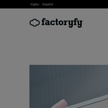
Ingles
Español