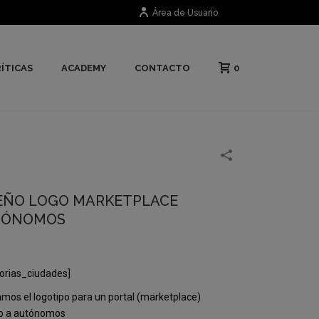
Área de Usuario
0
ÍTICAS
ACADEMY
CONTACTO
EÑO LOGO MARKETPLACE
TÓNOMOS
orias_ciudades]
mos el logotipo para un portal (marketplace)
do a autónomos