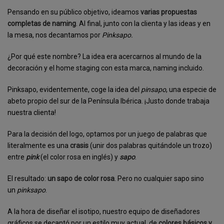
Pensando en su público objetivo, ideamos
varias propuestas
completas de naming
. Al final, junto con la clienta y las ideas y en
la mesa, nos decantamos por
Pinksapo.
¿Por qué este nombre? La idea era acercarnos al mundo de la
decoración y el home staging con esta marca, naming incluido.
Pinksapo, evidentemente, coge la idea del
pinsapo
, una especie de
abeto propio del sur de la Península Ibérica. ¡Justo donde trabaja
nuestra clienta!
Para la decisión del logo, optamos por un juego de palabras que
literalmente es una
crasis
(unir dos palabras quitándole un trozo)
entre
pink
(el color rosa en inglés) y
sapo
.
El resultado:
un sapo de color rosa
. Pero no cualquier sapo sino
un
pinksapo
.
A la hora de diseñar el isotipo, nuestro equipo de diseñadores
gráficos se decantó por un estilo muy actual, de
colores básicos y