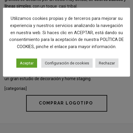
líneas simples
, con un toque casi tribal.
Utilizamos cookies propias y de terceros para mejorar su
Respecto a la tipografía, destacan tanto en el logo como en el
experiencia y nuestros servicios analizando la navegación
descriptor, el uso de unas
fuentes de palo seco o sin serifa
. Así,
en nuestra web. Si haces clic en ACEPTAR, está dando su
damos un aire más actual a la marca.
consentimiento para la aceptación de nuestra
POLÍTICA DE
Por último, mencionar el uso de los colores: un
rosa apagado
y con
, pinche el enlace para mayor información.
COOKIES
mucho estilo, usando el gris oscuro y el blanco como colores
secundarios.
Aceptar
Configuración de cookies
Rechazar
El resultado integral es una marca potente, memorable y digna de
un gran estudio de decoración y home staging.
[categorias]
COMPRAR LOGOTIPO