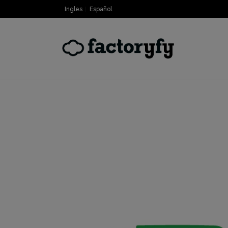
Ingles
Español