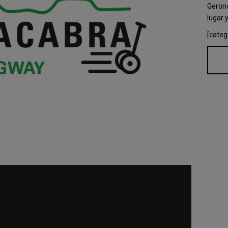
Gerona
lugar 
[categ