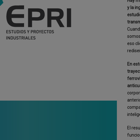
Hay mu
y la i
estudi
transm
Cuando
somos 
eso cl
redise
En est
trayec
ferrov
antic
corpor
anteri
compa
inteli
El res
funcio