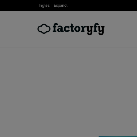
Ingles
Español