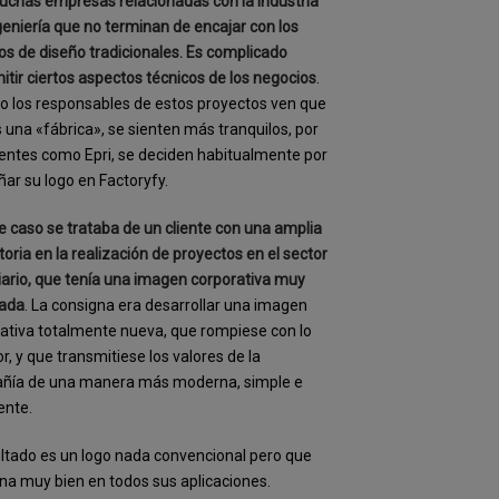
chas empresas relacionadas con la industria
ngeniería que no terminan de encajar con los
os de diseño tradicionales. Es complicado
itir ciertos aspectos técnicos de los negocios
.
 los responsables de estos proyectos ven que
una «fábrica», se sienten más tranquilos, por
ientes como Epri, se deciden habitualmente por
ñar su logo en Factoryfy.
e caso se trataba de un cliente con una amplia
toria en la realización de proyectos en el sector
iario, que tenía una imagen corporativa muy
uada
. La consigna era desarrollar una imagen
ativa totalmente nueva, que rompiese con lo
or, y que transmitiese los valores de la
ñía de una manera más moderna, simple e
gente.
ultado es un logo nada convencional pero que
na muy bien en todos sus aplicaciones.