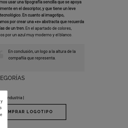
mos usar una tipografía sencilla que se apoya
lmente en el descriptor, y que tiene un leve
tecnológico. En cuanto al imagotipo,
mos por crear una «e» abstracta que recuerda
ías de un tren.
En el apartado de colores,
s por un azul muy moderno y el blanco.
En conclusión, un logo a la altura de la
compañía que representa.
EGORÍAS
o | Industria |
 y
s
COMPRAR LOGOTIPO
de