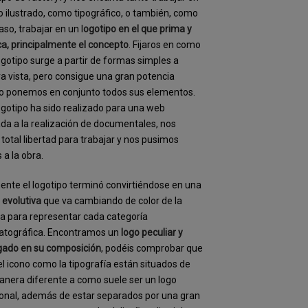
o ilustrado, como tipográfico, o también, como
aso, trabajar en un l
ogotipo en el que prima y
a, principalmente el concepto
. Fijaros en como
ogotipo surge a partir de formas simples a
a vista, pero consigue una gran potencia
o ponemos en conjunto todos sus elementos.
ogotipo ha sido realizado para una web
da a la realización de documentales, nos
 total libertad para trabajar y nos pusimos
a la obra.
ente el logotipo terminó convirtiéndose en una
evolutiva
que va cambiando de color de la
 para representar cada categoría
atográfica. Encontramos un
logo peculiar y
gado en su composición
, podéis comprobar que
el icono como la tipografía están situados de
nera diferente a como suele ser un logo
ional, además de estar separados por una gran