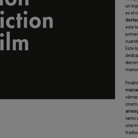
un log
es el c
destac
este l
primer
cuand
Este l
dedica
dieron
manos 
Finalm
marca 
cámara
cinem
arries
tanto 
una ma
tradic