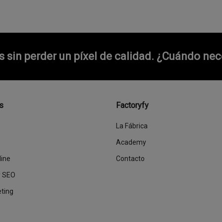
sin perder un píxel de calidad.
¿Cuándo nece
s
Factoryfy
La Fábrica
Academy
line
Contacto
y SEO
eting