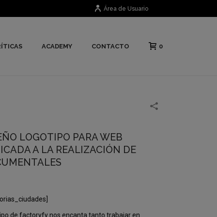
Área de Usuario
0
ÍTICAS
ACADEMY
CONTACTO
EÑO LOGOTIPO PARA WEB
ICADA A LA REALIZACIÓN DE
CUMENTALES
orias_ciudades]
ipo de factoryfy nos encanta tanto trabajar en