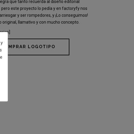
negra que tanto recuerda al diseño editorial
, pero este proyecto lo pedía y en factoryfy nos
arriesgar y ser rompedores, y ¡Lo conseguimos!
o original, llamativo y con mucho concepto.
orias]
 y
COMPRAR LOGOTIPO
s
de