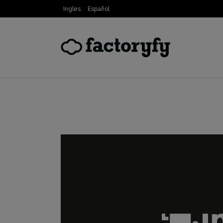
Ingles
Español