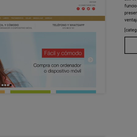
funcio
presen
ventaj
[categ