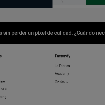
sin perder un píxel de calidad.
¿Cuándo nece
s
Factoryfy
La Fábrica
Academy
line
Contacto
y SEO
eting