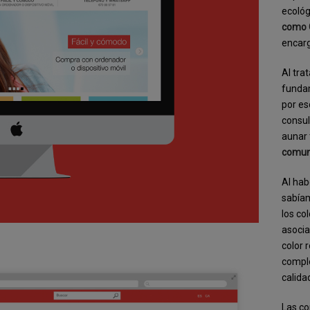
ecológ
como
encarg
Al tra
fundam
por es
consul
aunar 
comuni
Al hab
sabíam
los co
asocia
color 
comple
calida
Las c