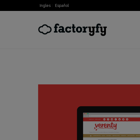
Ingles
Español