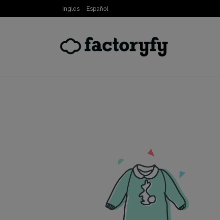
Ingles
Español