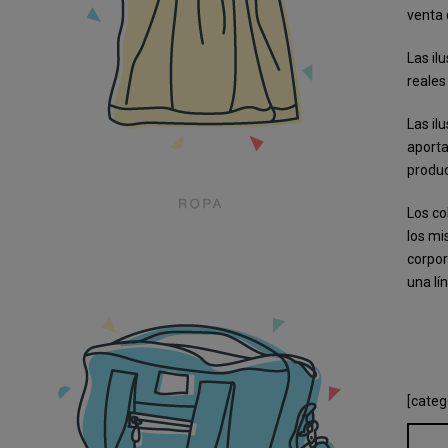
venta 
Las il
reales
Las il
aporta
produc
Los co
los mi
corpor
una lí
[categ