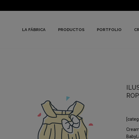
LA FÁBRICA
PRODUCTOS
PORTFOLIO
CR
ILU
ROP
[categ
Creamo
BabyLa