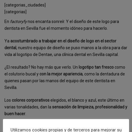
[categorias_ciudades]
[categorias]
En
factoryfy
nos encanta sonreír. Y el diseño de este logo para
dentista en Sevilla fue el momento idóneo para hacerlo.
Ya
acostumbrado a trabajar en el diseño de logo en el sector
dental
, nuestro equipo de diseño se puso manos a la obra para dar
vida al logotipo de Dentae, una clínica dental en Sevilla capital.
¿El resultado? No hay más que verlo. Un
logotipo tan fresco
como
el colutorio bucal y
con la mejor apariencia
, como la dentadura de
quienes pasan por las manos del equipo de este dentista en
Sevilla.
Los
colores corporativos
elegidos, el blanco y azul, este último en
varias tonalidades, dan la
sensación de limpieza, profesionalidad y
buen hacer
.
Por otro lado, las líneas gruesas en tipografía e isotipo
cartoonizan
Utilizamos cookies propias y de terceros para mejorar su