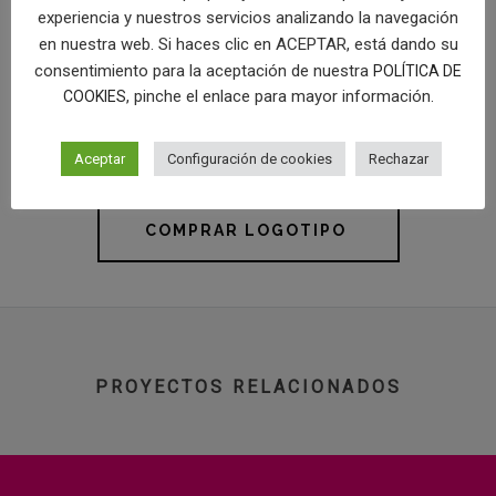
el logotipo, haciéndolo mucho más
digerible
por el usuario a pie de
experiencia y nuestros servicios analizando la navegación
calle.
en nuestra web. Si haces clic en ACEPTAR, está dando su
consentimiento para la aceptación de nuestra
POLÍTICA DE
En definitiva, el diseño de logo para dentista en Sevilla que
, pinche el enlace para mayor información.
COOKIES
llevamos a cabo para Dentae da
notoriedad de marca y
profesionalidad
a la clínica dental.
Aceptar
Configuración de cookies
Rechazar
Así da gusto ir al dentista.
COMPRAR LOGOTIPO
PROYECTOS RELACIONADOS