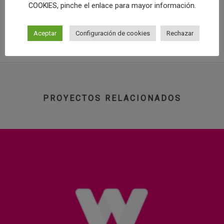
centro de psicología como
Squema
.
, pinche el enlace para mayor información.
COOKIES
COMPRAR LOGO Y NAMING
Aceptar
Configuración de cookies
Rechazar
PROYECTOS RELACIONADOS