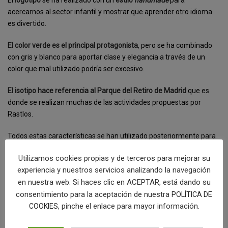
acercarnos al sector infantil y mostrar que aprender otro idioma
es divertido.
El color verde es el principal protagonista
, pero se ha combinado
con gris y blanco para aportar clase y elegancia a través de un
color que mal utilizado podría ser excesivo.
El isotipo hace referencia al Parque del Retiro de Madrid
que es
donde se realizan muchas de las actividades propuestas por
Rastlos.
Todos estas características se han utilizado posteriormente para
la página web que también la hemos llevado a cabo el equipo de
Utilizamos cookies propias y de terceros para mejorar su
factoryfy
.
experiencia y nuestros servicios analizando la navegación
[categorias]
en nuestra web. Si haces clic en ACEPTAR, está dando su
consentimiento para la aceptación de nuestra
POLÍTICA DE
COMPRAR LOGOTIPO
, pinche el enlace para mayor información.
COOKIES