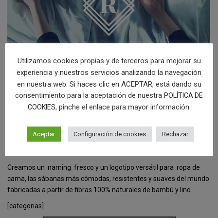
Utilizamos cookies propias y de terceros para mejorar su
experiencia y nuestros servicios analizando la navegación
en nuestra web. Si haces clic en ACEPTAR, está dando su
consentimiento para la aceptación de nuestra
POLÍTICA DE
NAMING Y LOGO PARA MARCA DE ROPA
, pinche el enlace para mayor información.
COOKIES
DE CAMA ECOLÓGICA
Aceptar
Configuración de cookies
Rechazar
[categorias_ciudades]
Creamos un naming fresco y un logotipo versátil para ropa de
cama, las sábanas más cómodas, resistentes y suaves del mundo
fabricadas a partir de fibras 100% naturales de bambú y lino.
[categorias]