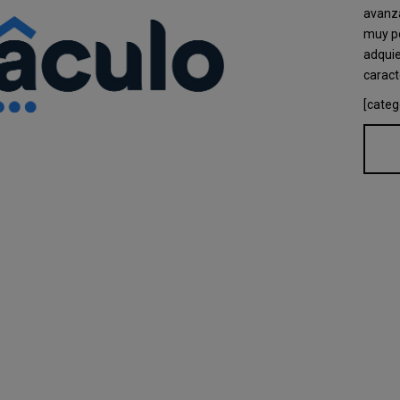
avanza
muy po
adquie
caract
[categ