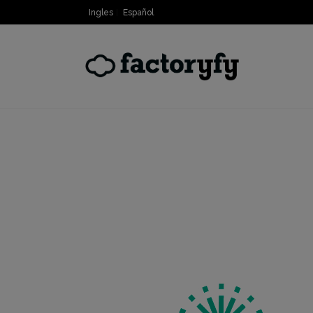
Ingles
Español