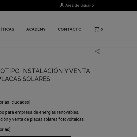
Área de Usuario
0
ÍTICAS
ACADEMY
CONTACTO
OTIPO INSTALACIÓN Y VENTA
PLACAS SOLARES
orias_ciudades]
po para empresa de energías renovables,
ación y venta de placas solares fotovoltaicas.
orias]