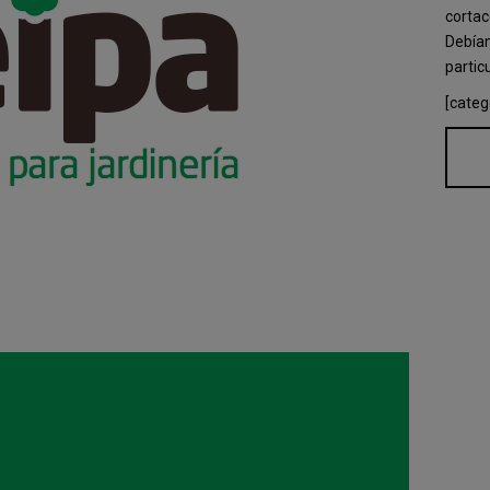
cortac
Debíam
partic
[categ