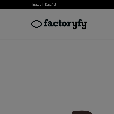
Ingles
Español