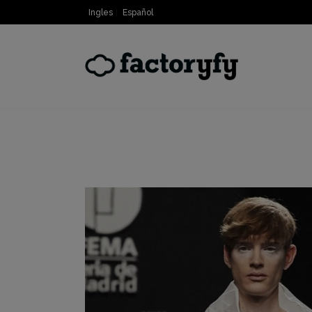
Ingles
Español