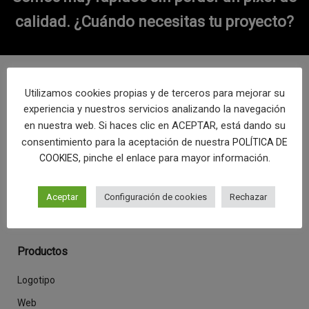
calidad.
¿Cuándo necesitas tu proyecto?
Síguenos
Utilizamos cookies propias y de terceros para mejorar su
experiencia y nuestros servicios analizando la navegación
en nuestra web. Si haces clic en ACEPTAR, está dando su
consentimiento para la aceptación de nuestra
POLÍTICA DE
Desde Málaga y con mucho cariño, fabricamos en serie
, pinche el enlace para mayor información.
COOKIES
productos únicos.
Aceptar
Configuración de cookies
Rechazar
Productos
Logotipo
Web