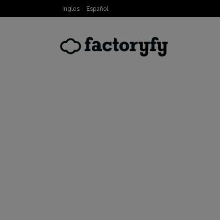
Ingles
Español