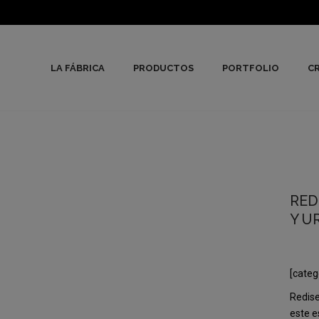
LA FÁBRICA
PRODUCTOS
PORTFOLIO
CR
RED
Y U
[categ
Redise
este e