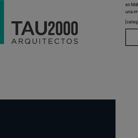
en Mál
una im
[categ