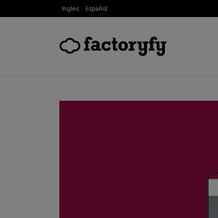
Ingles
Español