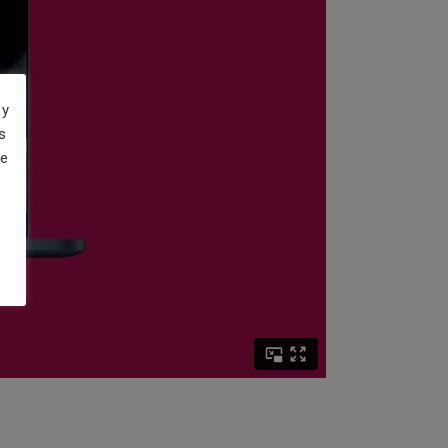
 y
s
de