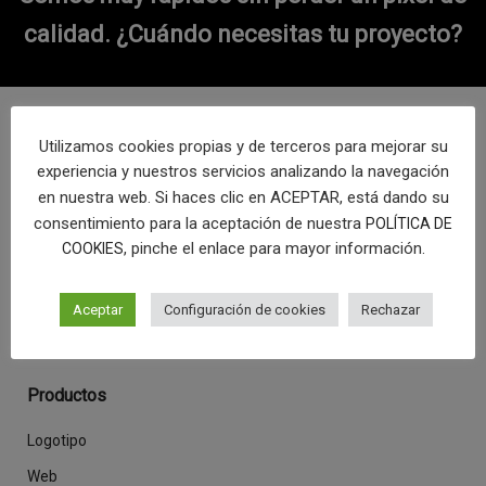
calidad.
¿Cuándo necesitas tu proyecto?
Síguenos
Utilizamos cookies propias y de terceros para mejorar su
experiencia y nuestros servicios analizando la navegación
en nuestra web. Si haces clic en ACEPTAR, está dando su
consentimiento para la aceptación de nuestra
POLÍTICA DE
Desde Málaga y con mucho cariño, fabricamos en serie
, pinche el enlace para mayor información.
COOKIES
productos únicos.
Aceptar
Configuración de cookies
Rechazar
Productos
Logotipo
Web