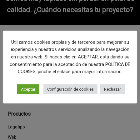
calidad.
¿Cuándo necesitas tu proyecto?
Síguenos
Utilizamos cookies propias y de terceros para mejorar su
experiencia y nuestros servicios analizando la navegación
en nuestra web. Si haces clic en ACEPTAR, está dando su
consentimiento para la aceptación de nuestra
POLÍTICA DE
Desde Málaga y con mucho cariño, fabricamos en serie
, pinche el enlace para mayor información.
COOKIES
productos únicos.
Aceptar
Configuración de cookies
Rechazar
Productos
Logotipo
Web