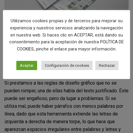
Utilizamos cookies propias y de terceros para mejorar su
experiencia y nuestros servicios analizando la navegación
en nuestra web. Si haces clic en ACEPTAR, está dando su
By factoryfy
consentimiento para la aceptación de nuestra
POLÍTICA DE
, pinche el enlace para mayor información.
COOKIES
Con los
flyers
, se pretende que el ciudadano que lo recibe
se convierta en cliente. Por lo que, es muy importante no
Aceptar
Configuración de cookies
Rechazar
cometer ningún error en el diseño.
Si prestamos a las reglas de diseño gráfico que no se
pueden romper, una de ellas habla del texto justificado. Éste
puede ser engañoso, pero da lugar a problemas. Si se
utiliza mal, puede haber párrafos con menos palabras por
línea, dado que esta herramienta extiende las letras de
izquierda a derecha de manera torpe, lo que hace que
aparezcan espacios irregulares entre palabras y letras y