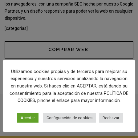
los navegadores, con una campaña SEO hecha por nuestro Google
Partner, y un diseño responsive
para poder ver la web en cualquier
dispositivo.
[categorias]
COMPRAR WEB
Utilizamos cookies propias y de terceros para mejorar su
IR A LA WEB
experiencia y nuestros servicios analizando la navegación
en nuestra web. Si haces clic en ACEPTAR, está dando su
consentimiento para la aceptación de nuestra
POLÍTICA DE
, pinche el enlace para mayor información.
COOKIES
PROYECTOS RELACIONADOS
Aceptar
Configuración de cookies
Rechazar