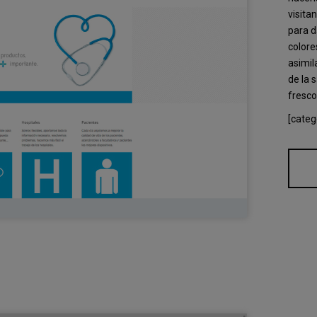
visita
para d
colore
asimil
de la 
fresco
[categ