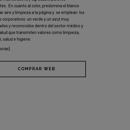
ntes.
En cuanto al color, predomina el blanco
ar aire y limpieza a la página y
se emplean
los
s corporativos: un verde y un azul muy
ados y reconocidos dentro del sector médico y
salud que transmiten valores como limpieza,
r, salud e higiene.
orias]
COMPRAR WEB