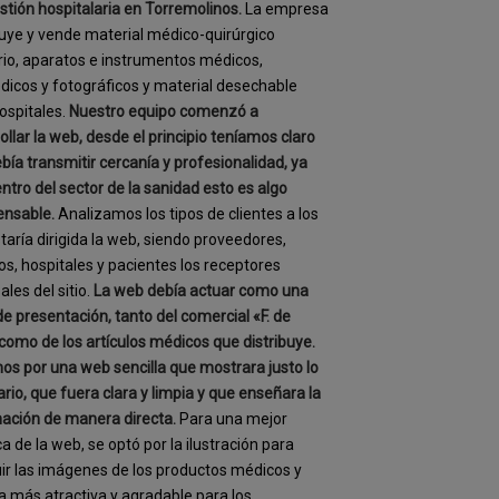
estión hospitalaria en Torremolinos.
La empresa
buye y vende material médico-quirúrgico
rio, aparatos e instrumentos médicos,
dicos y fotográficos y material desechable
ospitales.
Nuestro equipo comenzó a
ollar la web, desde el principio teníamos claro
bía transmitir cercanía y profesionalidad, ya
ntro del sector de la sanidad esto es algo
ensable.
Analizamos los tipos de clientes a los
taría dirigida la web, siendo proveedores,
s, hospitales y pacientes los receptores
ales del sitio.
La web debía actuar como una
de presentación, tanto del comercial «F. de
como de los artículos médicos que distribuye.
s por una web sencilla que mostrara justo lo
rio, que fuera clara y limpia y que enseñara la
ación de manera directa.
Para una mejor
ca de la web, se optó por la ilustración para
uir las imágenes de los productos médicos y
a más atractiva y agradable para los