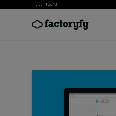
Ingles
Español