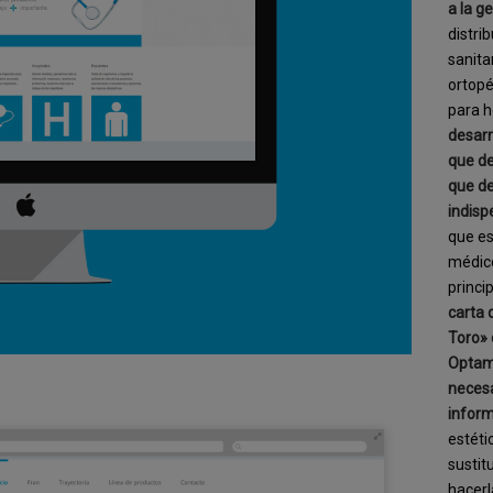
a la g
distri
sanita
ortopé
para h
desarr
que de
que de
indisp
que es
médico
princip
carta 
Toro» 
Optamo
necesa
inform
estéti
sustit
hacerl