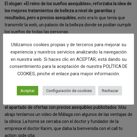
El slogan: «El reino de los sueños asequibles», reforzaba la idea de
los mejores tratamientos de belleza a nivel de garantías y
resultados, pero a precios asequibles
, esto era lo que tenía que
transmitir la web, un palacio de la belleza donde se podían cumplir
los sueños de todas las personas.
Utilizamos cookies propias y de terceros para mejorar su
Si hacemos un poco de scroll, nos encontramos con tres iconos
experiencia y nuestros servicios analizando la navegación
que nos recuerdan a los cuentos de hadas. Haciendo clic en ellos
en nuestra web. Si haces clic en ACEPTAR, está dando su
se accedía al palacio de la odontología, al palacio de la cirugía
consentimiento para la aceptación de nuestra
plástica y al palacio de la medicina estética. Estos tres bloques
POLÍTICA DE
iban seguidos de tres textos descriptivos que invitaban a entrar en
, pinche el enlace para mayor información.
COOKIES
la sección.
Aceptar
Configuración de cookies
Rechazar
En el ecuador de la home se utilizaron efectos y animaciones para
atraer la atención a uno de los puntos más importantes de la web,
el apartado de ofertas con precios asequibles publicitados
. Más
abajo teníamos un video de Málaga con algunos de las ventajas de
la clínica. La home se cerraba con el doctor y fundador de la
empresa el doctor Karim, que daba la bienvenida con el call to
action: pide cita.