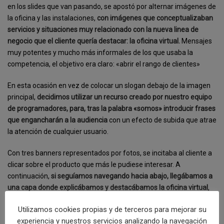
en los slides que van pasando, se apostó por alternar imágenes de
la oficina y las instalaciones,
con imágenes que conceptualizaban
servicios y situaciones muy relacionado con la nueva linea de
negocio que el cliente quería destacar: la oficina virtual.
Mensajes
muy potentes y mucho más informales de los que usaba la
competencia, el objetivo era claro: «abrir el rango de clientes»
En esta ocasión en vez de colocar un slogan debajo de la imagen
principal,
decidimos utilizar un recurso creado por nuestro equipo
de programadores, para, tras la palabra «somos» introducir frases
que engancharán a la audiencia
con un efecto de subida que atrae
la atención de cualquier usuario.
Con tres banners representados por fotos, se incitaba al cliente a
clicar sobre el producto que más le pudiese interesar. A
continuación,
si seguíamos navegando hacia abajo, llegábamos a
una capa donde explicábamos y destacábamos la oficina virtual
,
dandole la importancia que merecía en la estrategia de nuestros
Utilizamos cookies propias y de terceros para mejorar su
clientes.
experiencia y nuestros servicios analizando la navegación