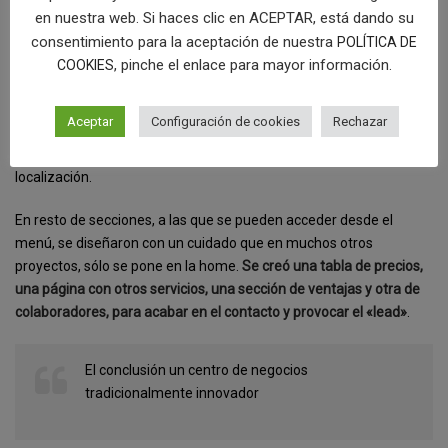
Con una serie de iconos corporativos hechos a medida de esta
en nuestra web. Si haces clic en ACEPTAR, está dando su
web, llegamos a
una de las grandes innovaciones que
consentimiento para la aceptación de nuestra
POLÍTICA DE
introdujimos, un video empotrado con un filtro y la imagen
, pinche el enlace para mayor información.
COOKIES
corporativa de cnc, que volvía a incidir en la oficia virtual.
Tras una
capa del color más eléctrico de la imagen corporativa del centro
Aceptar
Configuración de cookies
Rechazar
de negocios, retando al usuario a hacer cuentas, llegamos al final
de la home con una imagen del centro de negocio y un mapa de
localización.
En resto de secciones, a las que se pueden acceder desde el
menú, se diseñaron con un cuidado que en muchos otros
proyectos, sólo se pone en la home.
Se creó una tabla de precios,
una página con otros servicios, una sección de ventajas y otra de
colaboradores, para acabar en el contacto y provocar el «lead»
.
El conclusión un centro de negocios
tradicionalmente innovador